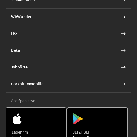
WirWunder
LBS
Deka
Jobbörse
Cockpit Immobilie
App Sparkasse
Laden im
JETZT BEI