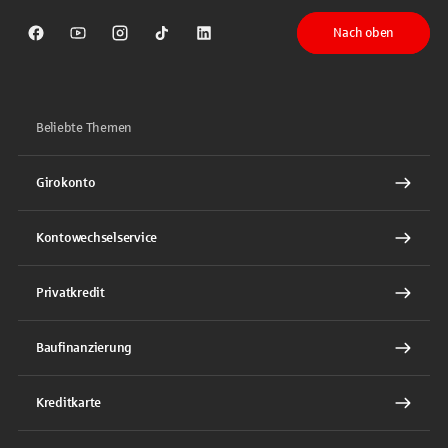
Nach oben
Sparkasse auf Facebook
Sparkasse auf Youtube
Sparkasse auf Instagram
Sparkasse auf TikTok
Sparkasse auf LinkedIn
Beliebte Themen
Girokonto
Kontowechselservice
Privatkredit
Baufinanzierung
Kreditkarte