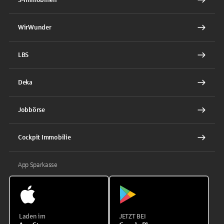
WirWunder
LBS
Deka
Jobbörse
Cockpit Immobilie
App Sparkasse
Laden im
JETZT BEI