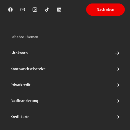
Nach oben
Sparkasse auf Facebook
Sparkasse auf Youtube
Sparkasse auf Instagram
Sparkasse auf TikTok
Sparkasse auf LinkedIn
Beliebte Themen
Girokonto
Kontowechselservice
Privatkredit
Baufinanzierung
Kreditkarte