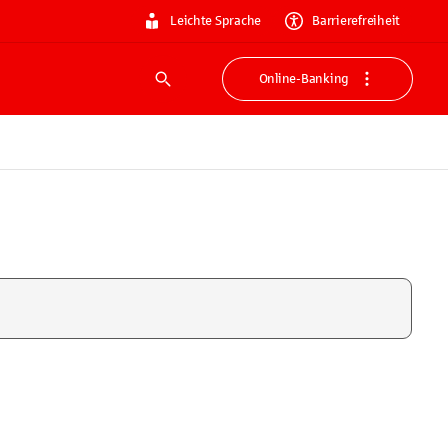
Leichte Sprache
Barrierefreiheit
Online-Banking
Suche