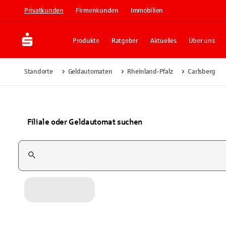
Privatkunden
Firmenkunden
Immobilien
Produkte
Ratgeber
Aktuelles
Über uns
Standorte
Geldautomaten
Rheinland-Pfalz
Carlsberg
Filiale oder Geldautomat suchen
Suchfeld