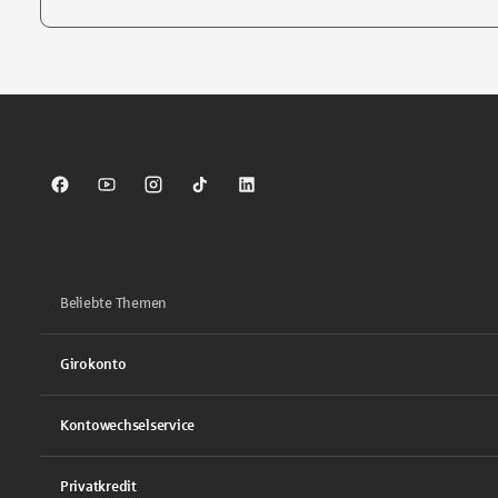
Tippen Sie, um nach Themen zu suchen. Verwenden Sie die Pfei
Sparkasse auf Facebook
Sparkasse auf Youtube
Sparkasse auf Instagram
Sparkasse auf TikTok
Sparkasse auf LinkedIn
Beliebte Themen
Girokonto
Kontowechselservice
Privatkredit