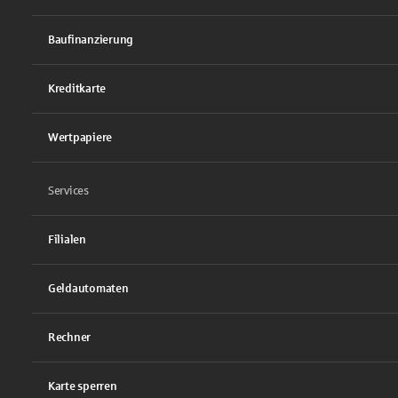
Baufinanzierung
Kreditkarte
Wertpapiere
Services
Filialen
Geldautomaten
Rechner
Karte sperren