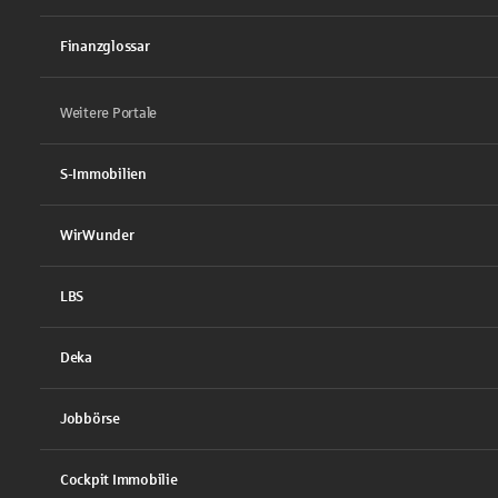
Finanzglossar
Weitere Portale
S-Immobilien
WirWunder
LBS
Deka
Jobbörse
Cockpit Immobilie