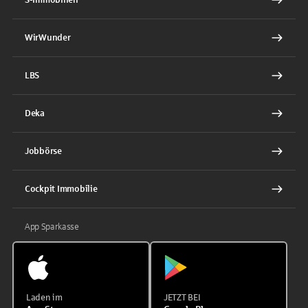
WirWunder
LBS
Deka
Jobbörse
Cockpit Immobilie
App Sparkasse
Laden im
JETZT BEI