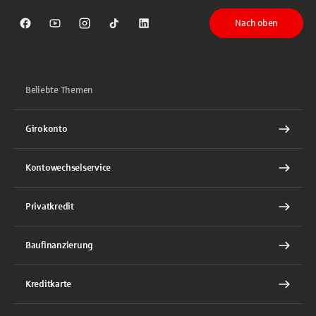
Nach oben
Sparkasse auf Facebook
Sparkasse auf Youtube
Sparkasse auf Instagram
Sparkasse auf TikTok
Sparkasse auf LinkedIn
Beliebte Themen
Girokonto
Kontowechselservice
Privatkredit
Baufinanzierung
Kreditkarte