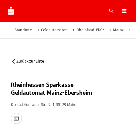
Suche
Navi
Standorte
Geldautomaten
Rheinland-Pfalz
Mainz
R
Zurück zur Liste
Rheinhessen Sparkasse
Geldautomat Mainz-Ebersheim
Konrad-Adenauer-Straße 1, 55129 Mainz