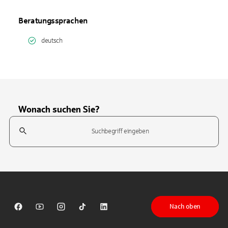
Beratungssprachen
deutsch
Wonach suchen Sie?
Suchfeld
Tippen Sie, um nach Themen zu suchen. Verwenden Sie die Pfeil-T
Nach oben
Sparkasse auf Facebook
Sparkasse auf Youtube
Sparkasse auf Instagram
Sparkasse auf TikTok
Sparkasse auf LinkedIn