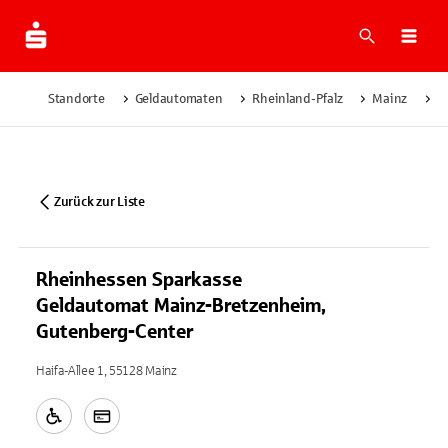
Suche
Navi
Standorte
Geldautomaten
Rheinland-Pfalz
Mainz
R
Zurück zur Liste
Rheinhessen Sparkasse
Geldautomat Mainz-Bretzenheim,
Gutenberg-Center
Haifa-Allee 1, 55128 Mainz