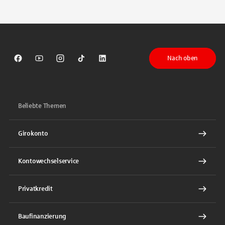
Tippen Sie, um nach Themen zu suchen. Verwenden Sie die Pfeil-T
Nach oben
Sparkasse auf Facebook
Sparkasse auf Youtube
Sparkasse auf Instagram
Sparkasse auf TikTok
Sparkasse auf LinkedIn
Beliebte Themen
Girokonto
Kontowechselservice
Privatkredit
Baufinanzierung