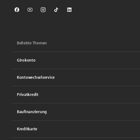
Sparkasse auf Facebook
Sparkasse auf Youtube
Sparkasse auf Instagram
Sparkasse auf TikTok
Sparkasse auf LinkedIn
Beliebte Themen
Girokonto
Kontowechselservice
Privatkredit
Baufinanzierung
Kreditkarte