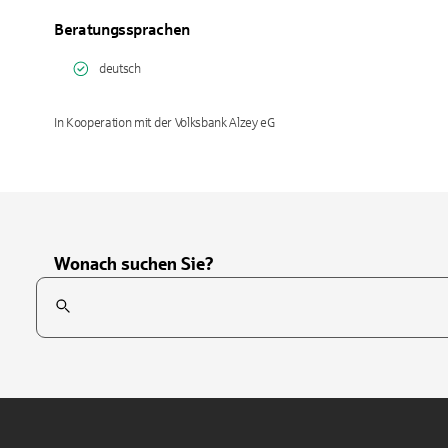
Beratungssprachen
deutsch
In Kooperation mit der Volksbank Alzey eG
Wonach suchen Sie?
Suchfeld
Tippen Sie, um nach Themen zu suchen. Verwenden Sie die Pfei