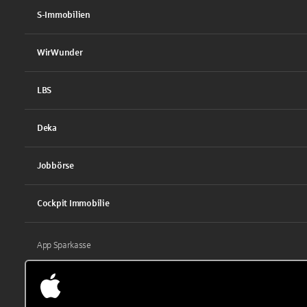
S-Immobilien
WirWunder
LBS
Deka
Jobbörse
Cockpit Immobilie
App Sparkasse