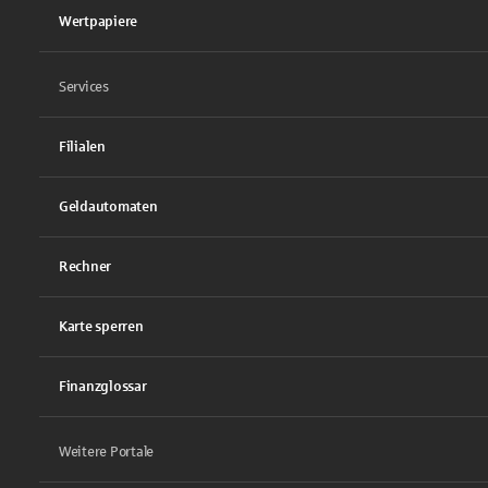
Wertpapiere
Services
Filialen
Geldautomaten
Rechner
Karte sperren
Finanzglossar
Weitere Portale