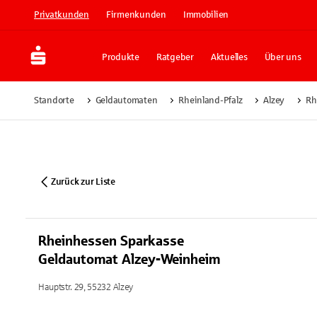
Privatkunden
Firmenkunden
Immobilien
Produkte
Ratgeber
Aktuelles
Über uns
Standorte
Geldautomaten
Rheinland-Pfalz
Alzey
Rh
Zurück zur Liste
Rheinhessen Sparkasse
Geldautomat Alzey-Weinheim
Hauptstr. 29, 55232 Alzey