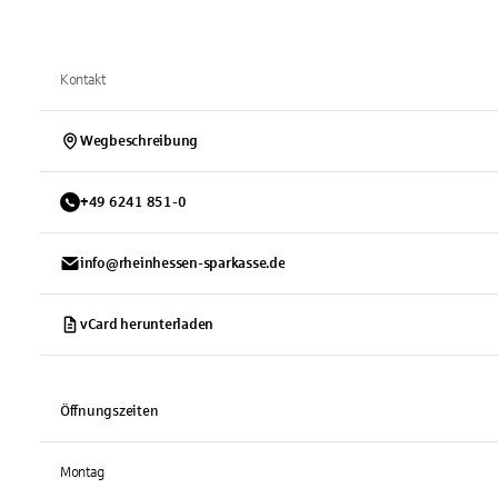
Kontakt
Wegbeschreibung
+
49
6241
851-0
info@rheinhessen-sparkasse.de
vCard herunterladen
Öffnungszeiten
Montag