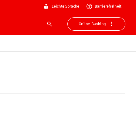
Leichte Sprache
Barrierefreiheit
Online-Banking
Suche