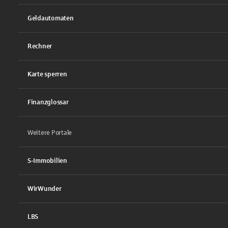
Geldautomaten
Rechner
Karte sperren
Finanzglossar
Weitere Portale
S-Immobilien
WirWunder
LBS