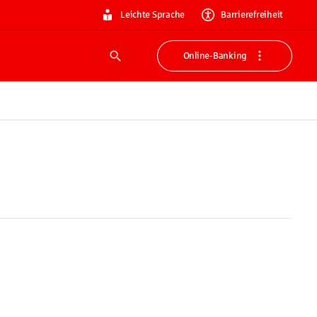
Leichte Sprache
Barrierefreiheit
Online-Banking
Suche