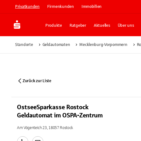
Privatkunden
Firmenkunden
Immobilien
Produkte
Ratgeber
Aktuelles
Über uns
Standorte
Geldautomaten
Mecklenburg-Vorpommern
Ro
Zurück zur Liste
OstseeSparkasse Rostock
Geldautomat im OSPA-Zentrum
Am Vögenteich 23, 18057 Rostock