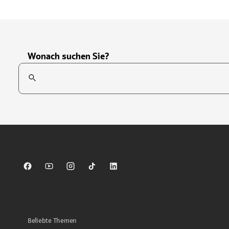
Wonach suchen Sie?
Suchfeld
Tippen Sie, um nach Themen zu suchen. Verwenden Sie die Pfei
Sparkasse auf Facebook
Sparkasse auf Youtube
Sparkasse auf Instagram
Sparkasse auf TikTok
Sparkasse auf LinkedIn
Beliebte Themen