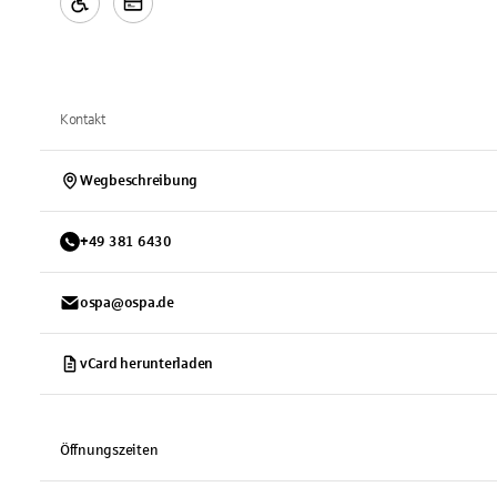
Kontakt
Wegbeschreibung
+
49
381
6430
ospa@ospa.de
vCard herunterladen
Öffnungszeiten