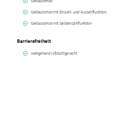
Geldautomat
Geldautomat mit Einzahl- und Auszahlfunktion
Geldautomat mit Geldeinzahlfunktion
Barrierefreiheit
weitgehend rollstuhlgerecht