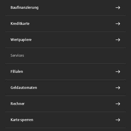
Baufinanzierung
Kreditkarte
Wertpapiere
Services
Filialen
Geldautomaten
Rechner
Karte sperren