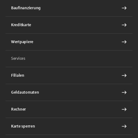
Baufinanzierung
Kreditkarte
Wertpapiere
Services
Filialen
Geldautomaten
Rechner
Karte sperren