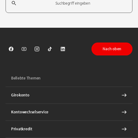
Tippen Sie, um nach Themen zu suchen. Verwenden Sie die Pfeil-T
Nach oben
Sparkasse auf Facebook
Sparkasse auf Youtube
Sparkasse auf Instagram
Sparkasse auf TikTok
Sparkasse auf LinkedIn
Beliebte Themen
Girokonto
Kontowechselservice
Privatkredit