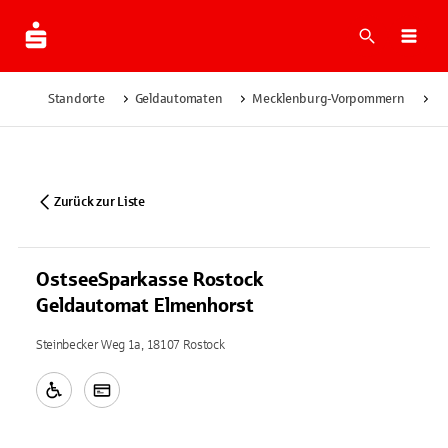
Suche
Navi
Standorte
Geldautomaten
Mecklenburg-Vorpommern
Ro
Zurück zur Liste
OstseeSparkasse Rostock
Geldautomat Elmenhorst
Steinbecker Weg 1a, 18107 Rostock