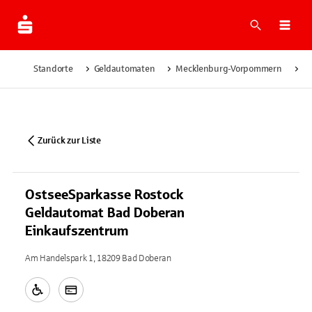
Suche
Navi
Standorte
Geldautomaten
Mecklenburg-Vorpommern
B
Zurück zur Liste
OstseeSparkasse Rostock
Geldautomat Bad Doberan
Einkaufszentrum
Am Handelspark 1, 18209 Bad Doberan