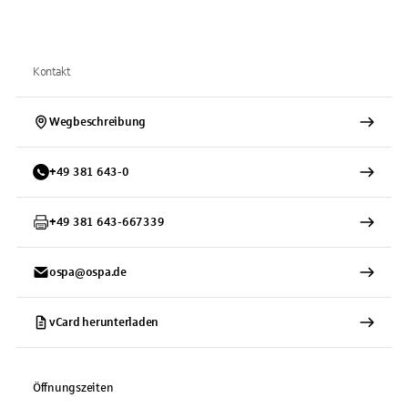
Kontakt
Wegbeschreibung
+
49
381
643-0
+
49
381
643-667339
ospa@ospa.de
vCard herunterladen
Öffnungszeiten