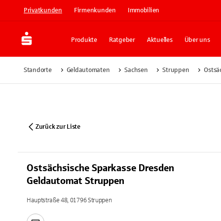
Privatkunden
Firmenkunden
Immobilien
Produkte
Ratgeber
Aktuelles
Über uns
Standorte
Geldautomaten
Sachsen
Struppen
Ostsä
Zurück zur Liste
Ostsächsische Sparkasse Dresden
Geldautomat Struppen
Hauptstraße 48, 01796 Struppen