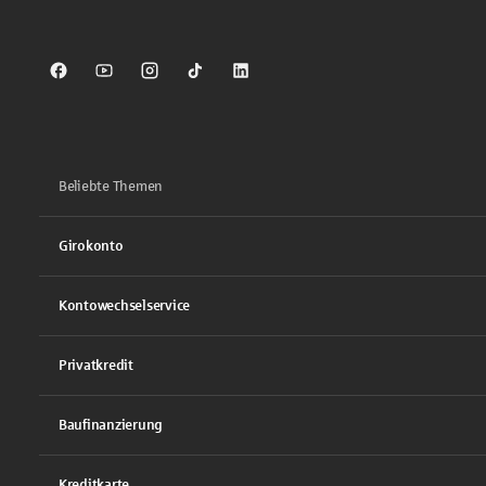
Sparkasse auf Facebook
Sparkasse auf Youtube
Sparkasse auf Instagram
Sparkasse auf TikTok
Sparkasse auf LinkedIn
Beliebte Themen
Girokonto
Kontowechselservice
Privatkredit
Baufinanzierung
Kreditkarte