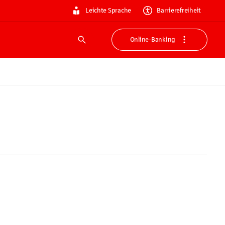
Leichte Sprache
Barrierefreiheit
Online-Banking
Suche