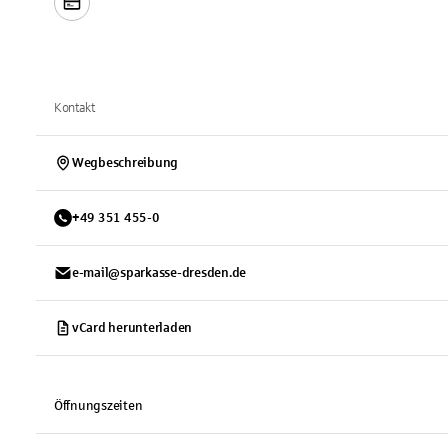
Kontakt
Wegbeschreibung
+
49
351
455-0
e-mail@sparkasse-dresden.de
vCard herunterladen
Öffnungszeiten