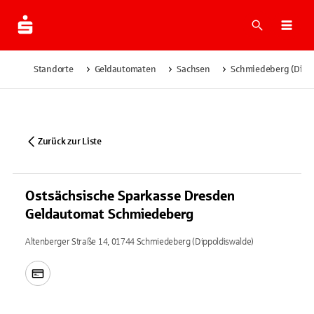
Suche
Navi
Standorte
Geldautomaten
Sachsen
Schmiedeberg (Dippo
Zurück zur Liste
Ostsächsische Sparkasse Dresden
Geldautomat Schmiedeberg
Altenberger Straße 14, 01744 Schmiedeberg (Dippoldiswalde)