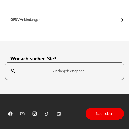
ÖPNV-Anbindungen
Wonach suchen Sie?
Suchfeld
Tippen Sie, um nach Themen zu suchen. Verwenden Sie die Pfeil-T
Nach oben
Sparkasse auf Facebook
Sparkasse auf Youtube
Sparkasse auf Instagram
Sparkasse auf TikTok
Sparkasse auf LinkedIn