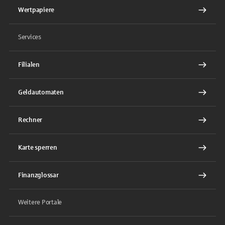
Wertpapiere
Services
Filialen
Geldautomaten
Rechner
Karte sperren
Finanzglossar
Weitere Portale