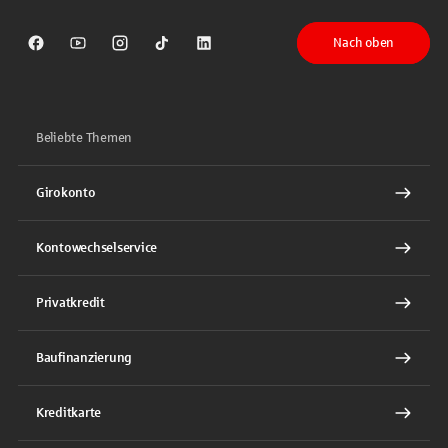
Nach oben
Sparkasse auf Facebook
Sparkasse auf Youtube
Sparkasse auf Instagram
Sparkasse auf TikTok
Sparkasse auf LinkedIn
Beliebte Themen
Girokonto
Kontowechselservice
Privatkredit
Baufinanzierung
Kreditkarte