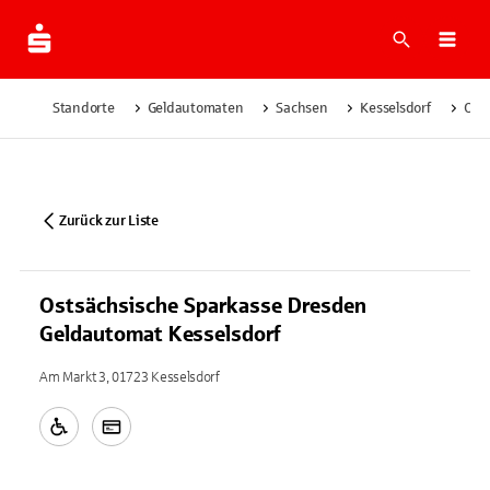
Suche
Navi
Standorte
Geldautomaten
Sachsen
Kesselsdorf
Osts
Zurück zur Liste
Ostsächsische Sparkasse Dresden
Geldautomat Kesselsdorf
Am Markt 3, 01723 Kesselsdorf