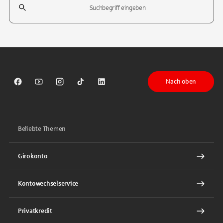
Tippen Sie, um nach Themen zu suchen. Verwenden Sie die Pfeil-T
Nach oben
Sparkasse auf Facebook
Sparkasse auf Youtube
Sparkasse auf Instagram
Sparkasse auf TikTok
Sparkasse auf LinkedIn
Beliebte Themen
Girokonto
Kontowechselservice
Privatkredit