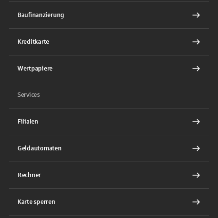
Baufinanzierung
Kreditkarte
Wertpapiere
Services
Filialen
Geldautomaten
Rechner
Karte sperren