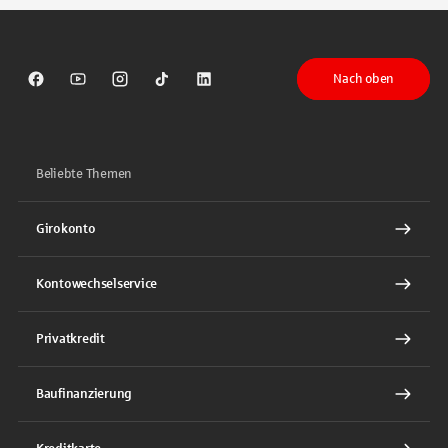
Nach oben
Sparkasse auf Facebook
Sparkasse auf Youtube
Sparkasse auf Instagram
Sparkasse auf TikTok
Sparkasse auf LinkedIn
Beliebte Themen
Girokonto
Kontowechselservice
Privatkredit
Baufinanzierung