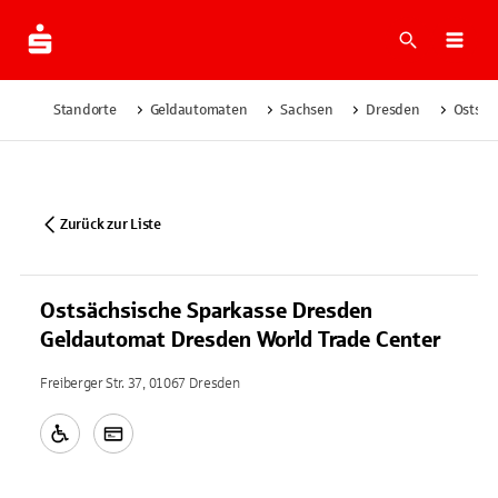
Suche
Navi
Standorte
Geldautomaten
Sachsen
Dresden
Ostsäc
Zurück zur Liste
Ostsächsische Sparkasse Dresden
Geldautomat Dresden World Trade Center
Freiberger Str. 37, 01067 Dresden