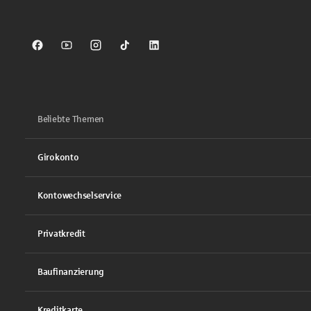
Sparkasse auf Facebook
Sparkasse auf Youtube
Sparkasse auf Instagram
Sparkasse auf TikTok
Sparkasse auf LinkedIn
Beliebte Themen
Girokonto
Kontowechselservice
Privatkredit
Baufinanzierung
Kreditkarte