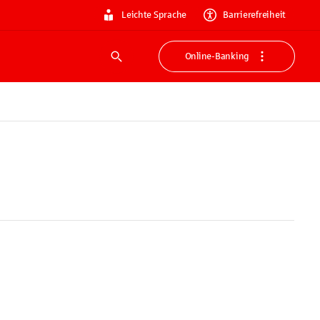
Leichte Sprache
Barrierefreiheit
Online-Banking
Suche