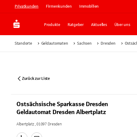
Privatkunden
Firmenkunden
Immobilien
Produkte
Ratgeber
Aktuelles
Über uns
Standorte
Geldautomaten
Sachsen
Dresden
Ostsäc
Zurück zur Liste
Ostsächsische Sparkasse Dresden
Geldautomat Dresden Albertplatz
Albertplatz , 01097 Dresden