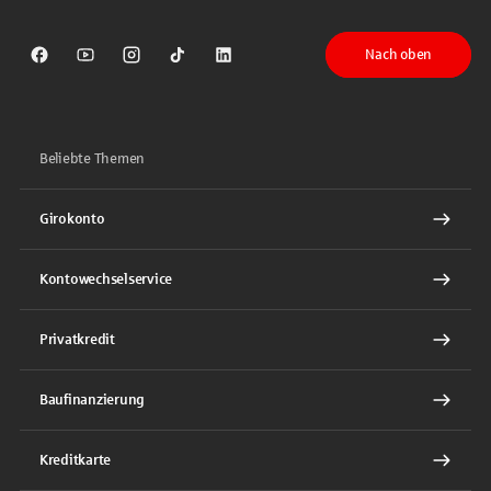
Nach oben
Sparkasse auf Facebook
Sparkasse auf Youtube
Sparkasse auf Instagram
Sparkasse auf TikTok
Sparkasse auf LinkedIn
Beliebte Themen
Girokonto
Kontowechselservice
Privatkredit
Baufinanzierung
Kreditkarte