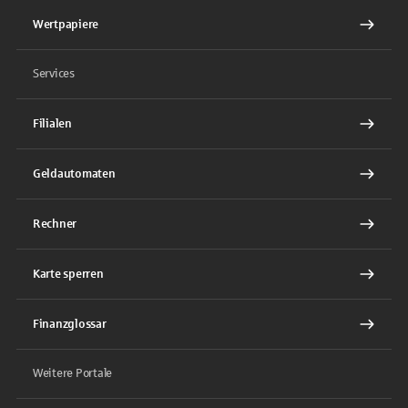
Wertpapiere
Services
Filialen
Geldautomaten
Rechner
Karte sperren
Finanzglossar
Weitere Portale