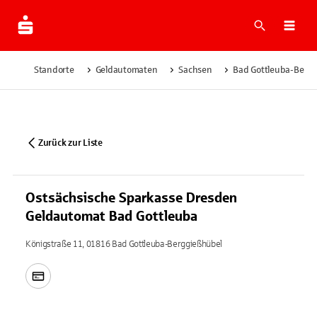
Suche
Navi
Standorte
Geldautomaten
Sachsen
Bad Gottleuba-Berg
Zurück zur Liste
Ostsächsische Sparkasse Dresden
Geldautomat Bad Gottleuba
Königstraße 11, 01816 Bad Gottleuba-Berggießhübel