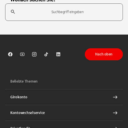
Suchfeld
Tippen Sie, um nach Themen zu suchen. Verwenden Sie die Pfeil-T
Nach oben
Sparkasse auf Facebook
Sparkasse auf Youtube
Sparkasse auf Instagram
Sparkasse auf TikTok
Sparkasse auf LinkedIn
Beliebte Themen
Girokonto
Kontowechselservice