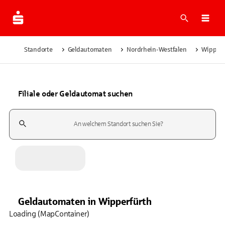
Suche
Navi
Standorte
Geldautomaten
Nordrhein-Westfalen
Wipperf
Filiale oder Geldautomat suchen
Suchfeld
Geldautomaten
in
Wipperfürth
Loading (MapContainer)