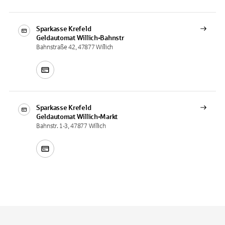
Sparkasse Krefeld
Geldautomat
Willich-Bahnstr
Bahnstraße 42, 47877 Willich
Sparkasse Krefeld
Geldautomat
Willich-Markt
Bahnstr. 1-3, 47877 Willich