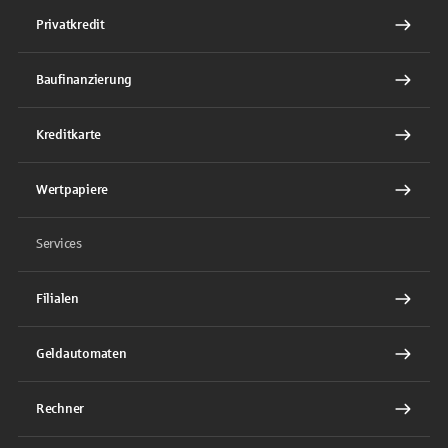
Privatkredit
Baufinanzierung
Kreditkarte
Wertpapiere
Services
Filialen
Geldautomaten
Rechner