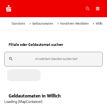
Suche
Navi
Standorte
Geldautomaten
Nordrhein-Westfalen
Willich
Filiale oder Geldautomat suchen
Suchfeld
Geldautomaten
in
Willich
Loading (MapContainer)