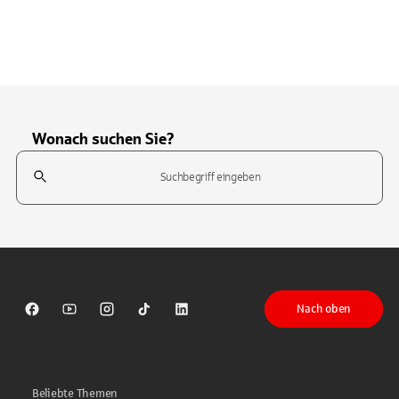
Wonach suchen Sie?
Suchfeld
Tippen Sie, um nach Themen zu suchen. Verwenden Sie die Pfeil-T
Nach oben
Sparkasse auf Facebook
Sparkasse auf Youtube
Sparkasse auf Instagram
Sparkasse auf TikTok
Sparkasse auf LinkedIn
Beliebte Themen