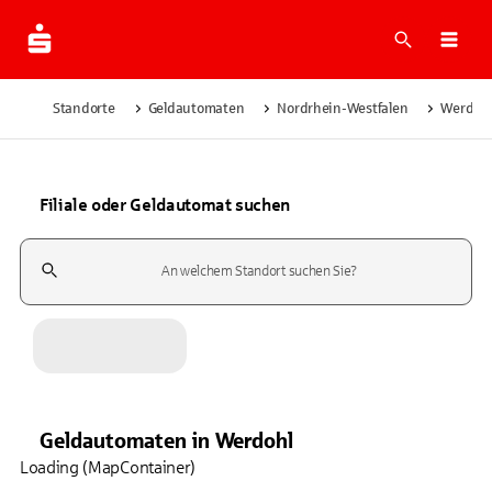
Suche
Navi
Standorte
Geldautomaten
Nordrhein-Westfalen
Werdoh
Filiale oder Geldautomat suchen
Suchfeld
Geldautomaten
in
Werdohl
Loading (MapContainer)