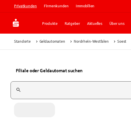
Privatkunden
Firmenkunden
Immobilien
Produkte
Ratgeber
Aktuelles
Über uns
Standorte
Geldautomaten
Nordrhein-Westfalen
Soest
Filiale oder Geldautomat suchen
Suchfeld