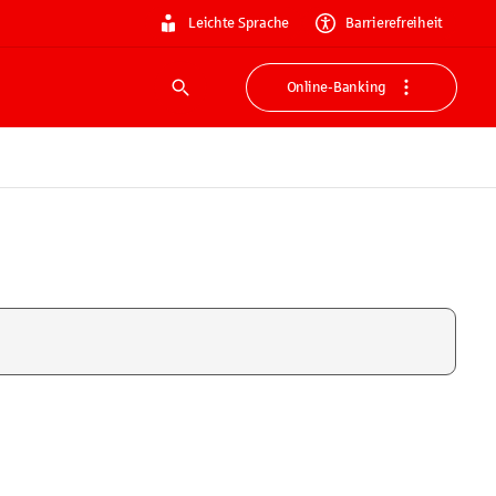
Leichte Sprache
Barrierefreiheit
Online-Banking
Suche