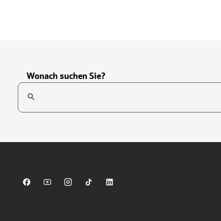
Wonach suchen Sie?
Suchfeld
Tippen Sie, um nach Themen zu suchen. Verwenden Sie die Pfei
Sparkasse auf Facebook
Sparkasse auf Youtube
Sparkasse auf Instagram
Sparkasse auf TikTok
Sparkasse auf LinkedIn