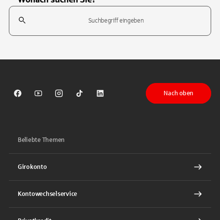
Suchfeld
Tippen Sie, um nach Themen zu suchen. Verwenden Sie die Pfeil-T
Nach oben
Sparkasse auf Facebook
Sparkasse auf Youtube
Sparkasse auf Instagram
Sparkasse auf TikTok
Sparkasse auf LinkedIn
Beliebte Themen
Girokonto
Kontowechselservice