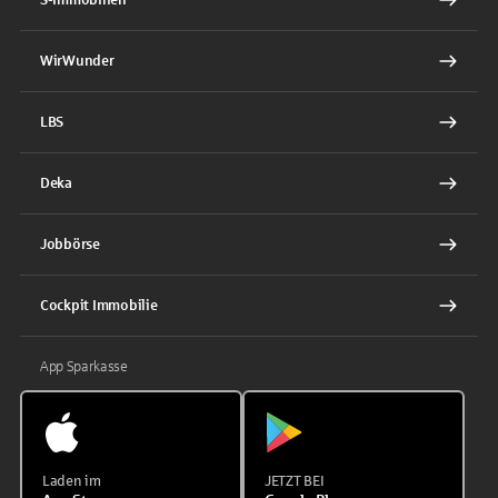
WirWunder
LBS
Deka
Jobbörse
Cockpit Immobilie
App Sparkasse
Laden im
JETZT BEI