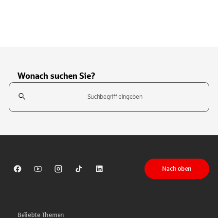
Wonach suchen Sie?
Suchfeld
Tippen Sie, um nach Themen zu suchen. Verwenden Sie die Pfeil-T
Nach oben
Sparkasse auf Facebook
Sparkasse auf Youtube
Sparkasse auf Instagram
Sparkasse auf TikTok
Sparkasse auf LinkedIn
Beliebte Themen