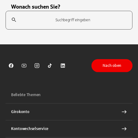
Wonach suchen Sie?
Suchfeld
Tippen Sie, um nach Themen zu suchen. Verwenden Sie die Pfeil-T
Nach oben
Sparkasse auf Facebook
Sparkasse auf Youtube
Sparkasse auf Instagram
Sparkasse auf TikTok
Sparkasse auf LinkedIn
Beliebte Themen
Girokonto
Kontowechselservice