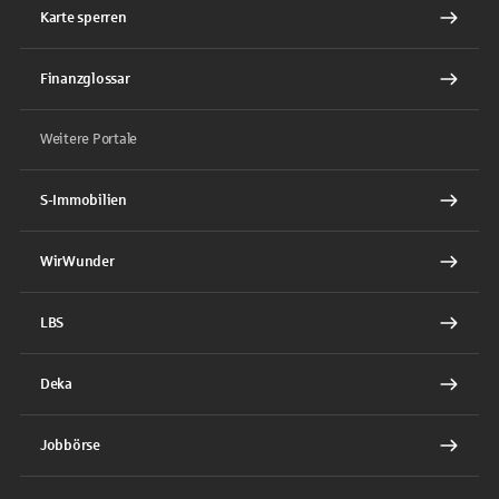
Karte sperren
Finanzglossar
Weitere Portale
S-Immobilien
WirWunder
LBS
Deka
Jobbörse