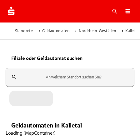
Suche
Navi
Standorte
Geldautomaten
Nordrhein-Westfalen
Kalletal
Filiale oder Geldautomat suchen
Suchfeld
Geldautomaten
in
Kalletal
Loading (MapContainer)