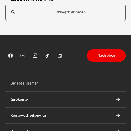
Suchfeld
Tippen Sie, um nach Themen zu suchen. Verwenden Sie die Pfeil-T
Nach oben
Sparkasse auf Facebook
Sparkasse auf Youtube
Sparkasse auf Instagram
Sparkasse auf TikTok
Sparkasse auf LinkedIn
Beliebte Themen
Girokonto
Kontowechselservice