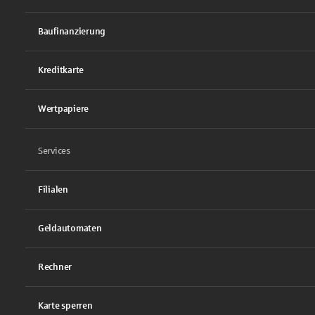
Baufinanzierung
Kreditkarte
Wertpapiere
Services
Filialen
Geldautomaten
Rechner
Karte sperren