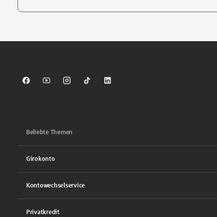
Tippen Sie, um nach Themen zu suchen. Verwenden Sie die Pfei
Sparkasse auf Facebook
Sparkasse auf Youtube
Sparkasse auf Instagram
Sparkasse auf TikTok
Sparkasse auf LinkedIn
Beliebte Themen
Girokonto
Kontowechselservice
Privatkredit