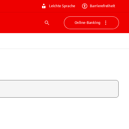
Leichte Sprache
Barrierefreiheit
Online-Banking
Suche