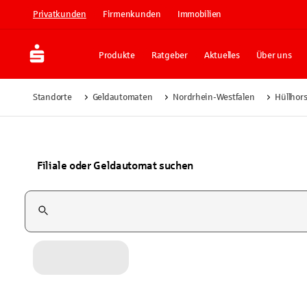
Privatkunden
Firmenkunden
Immobilien
Produkte
Ratgeber
Aktuelles
Über uns
Standorte
Geldautomaten
Nordrhein-Westfalen
Hüllhors
Filiale oder Geldautomat suchen
Suchfeld