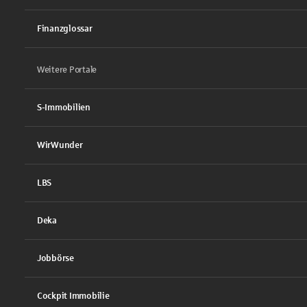
Finanzglossar
Weitere Portale
S-Immobilien
WirWunder
LBS
Deka
Jobbörse
Cockpit Immobilie