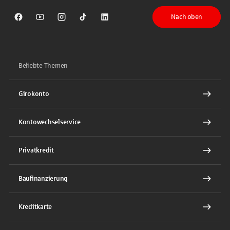
Nach oben
Sparkasse auf Facebook
Sparkasse auf Youtube
Sparkasse auf Instagram
Sparkasse auf TikTok
Sparkasse auf LinkedIn
Beliebte Themen
Girokonto
Kontowechselservice
Privatkredit
Baufinanzierung
Kreditkarte