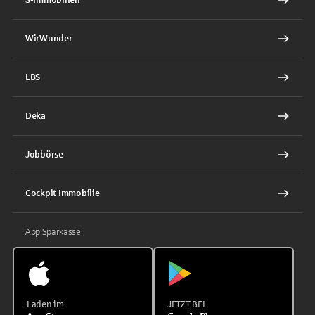
WirWunder
LBS
Deka
Jobbörse
Cockpit Immobilie
App Sparkasse
Laden im
JETZT BEI