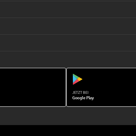
JETZT BEI
Google Play