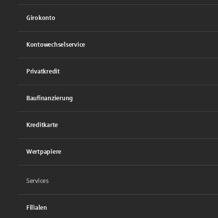
Girokonto
Kontowechselservice
Privatkredit
Baufinanzierung
Kreditkarte
Wertpapiere
Services
Filialen