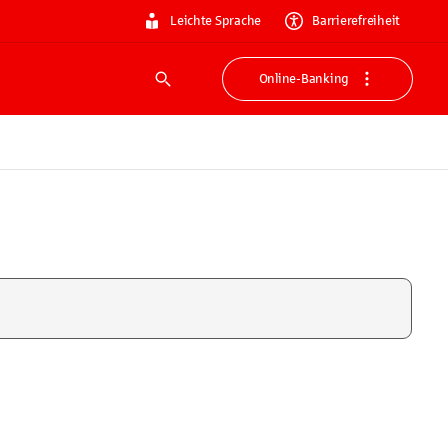
Leichte Sprache
Barrierefreiheit
Online-Banking
Suche