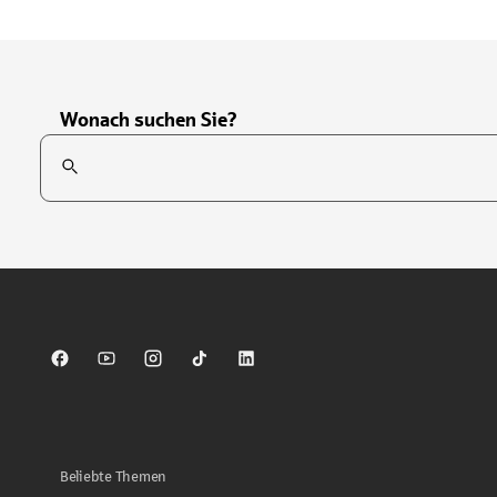
Wonach suchen Sie?
Suchfeld
Tippen Sie, um nach Themen zu suchen. Verwenden Sie die Pfei
Sparkasse auf Facebook
Sparkasse auf Youtube
Sparkasse auf Instagram
Sparkasse auf TikTok
Sparkasse auf LinkedIn
Beliebte Themen