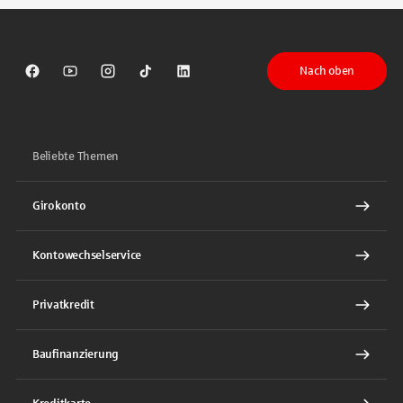
Nach oben
Sparkasse auf Facebook
Sparkasse auf Youtube
Sparkasse auf Instagram
Sparkasse auf TikTok
Sparkasse auf LinkedIn
Beliebte Themen
Girokonto
Kontowechselservice
Privatkredit
Baufinanzierung