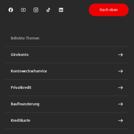
Nach oben
Sparkasse auf Facebook
Sparkasse auf Youtube
Sparkasse auf Instagram
Sparkasse auf TikTok
Sparkasse auf LinkedIn
Beliebte Themen
Girokonto
Kontowechselservice
Privatkredit
Baufinanzierung
Kreditkarte