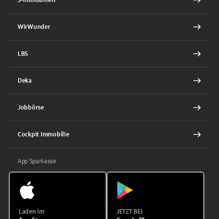
WirWunder
LBS
Deka
Jobbörse
Cockpit Immobilie
App Sparkasse
Laden im
JETZT BEI