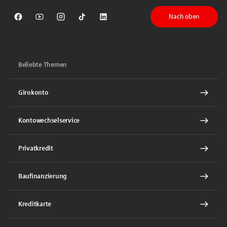
Nach oben
Sparkasse auf Facebook
Sparkasse auf Youtube
Sparkasse auf Instagram
Sparkasse auf TikTok
Sparkasse auf LinkedIn
Beliebte Themen
Girokonto
Kontowechselservice
Privatkredit
Baufinanzierung
Kreditkarte