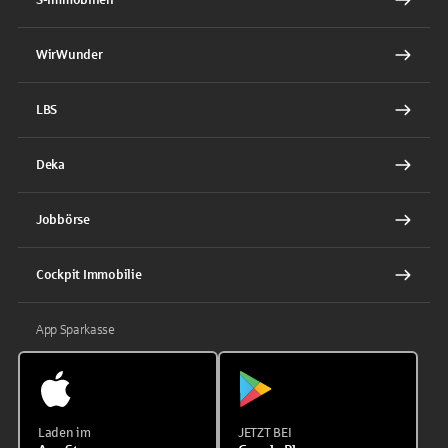
WirWunder
LBS
Deka
Jobbörse
Cockpit Immobilie
App Sparkasse
Laden im
JETZT BEI