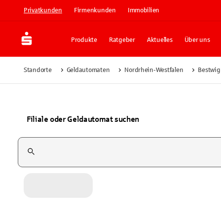
Privatkunden
Firmenkunden
Immobilien
Produkte
Ratgeber
Aktuelles
Über uns
Standorte
Geldautomaten
Nordrhein-Westfalen
Bestwig
Filiale oder Geldautomat suchen
Suchfeld