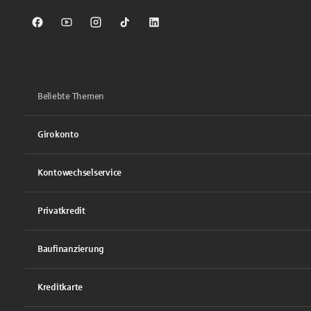
Sparkasse auf Facebook
Sparkasse auf Youtube
Sparkasse auf Instagram
Sparkasse auf TikTok
Sparkasse auf LinkedIn
Beliebte Themen
Girokonto
Kontowechselservice
Privatkredit
Baufinanzierung
Kreditkarte