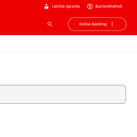
Leichte Sprache
Barrierefreiheit
Online-Banking
Suche