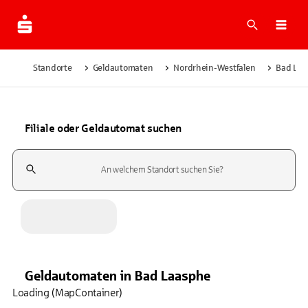
Suche
Navi
Standorte
Geldautomaten
Nordrhein-Westfalen
Bad Laa
Filiale oder Geldautomat suchen
Suchfeld
Geldautomaten
in
Bad Laasphe
Loading (MapContainer)