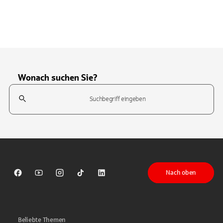
Wonach suchen Sie?
Suchfeld
Tippen Sie, um nach Themen zu suchen. Verwenden Sie die Pfeil-T
Nach oben
Sparkasse auf Facebook
Sparkasse auf Youtube
Sparkasse auf Instagram
Sparkasse auf TikTok
Sparkasse auf LinkedIn
Beliebte Themen