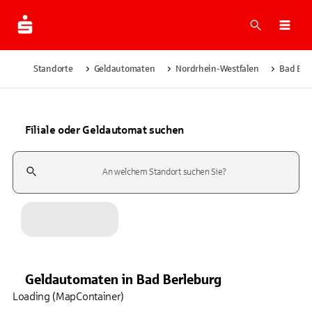
Suche
Navi
Standorte
Geldautomaten
Nordrhein-Westfalen
Bad Ber
Filiale oder Geldautomat suchen
Suchfeld
Geldautomaten
in
Bad Berleburg
Loading (MapContainer)