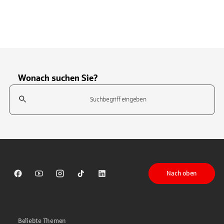
Wonach suchen Sie?
Suchfeld
Tippen Sie, um nach Themen zu suchen. Verwenden Sie die Pfeil-T
Nach oben
Sparkasse auf Facebook
Sparkasse auf Youtube
Sparkasse auf Instagram
Sparkasse auf TikTok
Sparkasse auf LinkedIn
Beliebte Themen