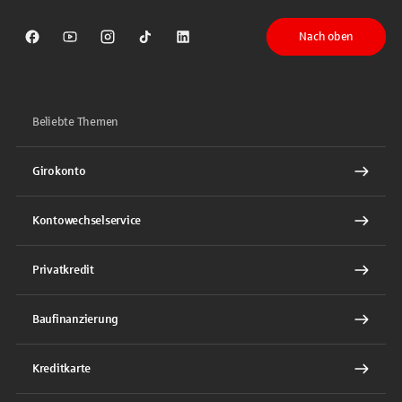
Nach oben
Sparkasse auf Facebook
Sparkasse auf Youtube
Sparkasse auf Instagram
Sparkasse auf TikTok
Sparkasse auf LinkedIn
Beliebte Themen
Girokonto
Kontowechselservice
Privatkredit
Baufinanzierung
Kreditkarte