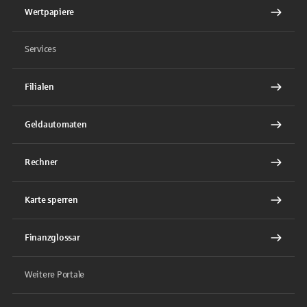
Wertpapiere
Services
Filialen
Geldautomaten
Rechner
Karte sperren
Finanzglossar
Weitere Portale