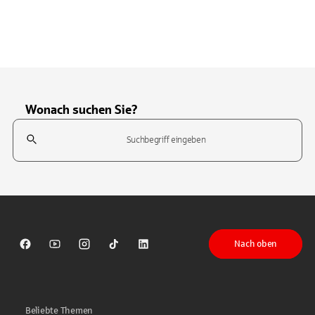
Wonach suchen Sie?
Suchfeld
Tippen Sie, um nach Themen zu suchen. Verwenden Sie die Pfeil-T
Nach oben
Sparkasse auf Facebook
Sparkasse auf Youtube
Sparkasse auf Instagram
Sparkasse auf TikTok
Sparkasse auf LinkedIn
Beliebte Themen