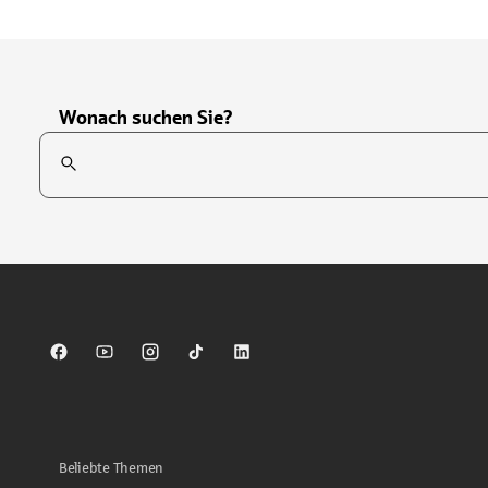
Wonach suchen Sie?
Suchfeld
Tippen Sie, um nach Themen zu suchen. Verwenden Sie die Pfei
Sparkasse auf Facebook
Sparkasse auf Youtube
Sparkasse auf Instagram
Sparkasse auf TikTok
Sparkasse auf LinkedIn
Beliebte Themen