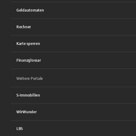
Geldautomaten
Rechner
Karte sperren
Finanzglossar
Weitere Portale
S-Immobilien
WirWunder
LBS