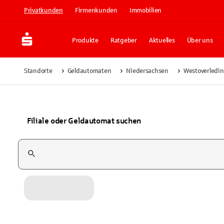
Privatkunden
Firmenkunden
Immobilien
Produkte
Ratgeber
Aktuelles
Über uns
Standorte
Geldautomaten
Niedersachsen
Westoverledi
Filiale oder Geldautomat suchen
Suchfeld