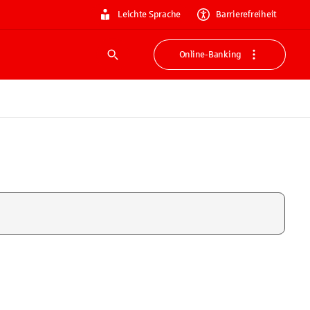
Leichte Sprache
Barrierefreiheit
Online-Banking
Suche