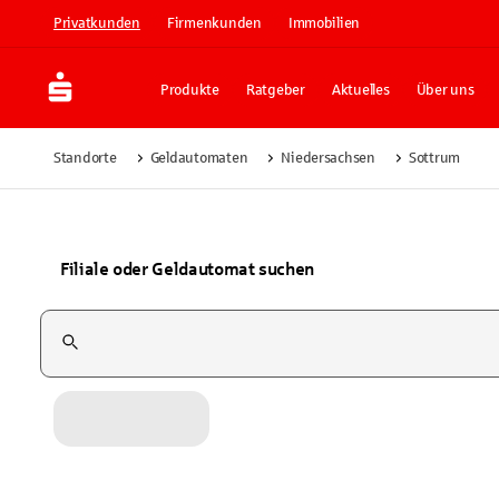
Privatkunden
Firmenkunden
Immobilien
Produkte
Ratgeber
Aktuelles
Über uns
Standorte
Geldautomaten
Niedersachsen
Sottrum
Filiale oder Geldautomat suchen
Suchfeld