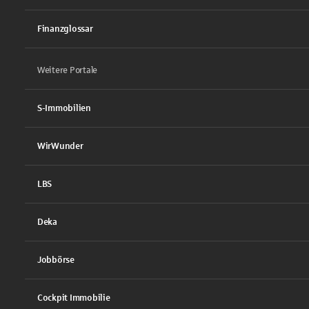
Finanzglossar
Weitere Portale
S-Immobilien
WirWunder
LBS
Deka
Jobbörse
Cockpit Immobilie