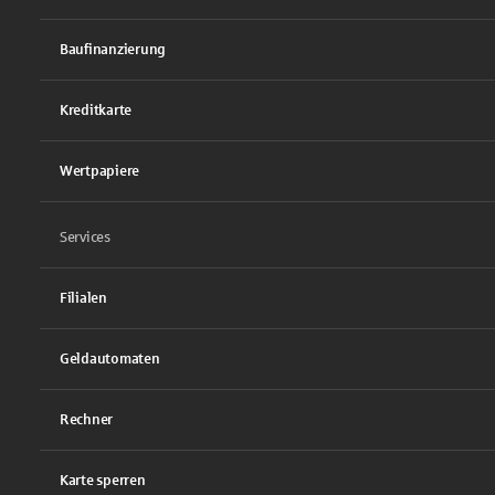
Baufinanzierung
Kreditkarte
Wertpapiere
Services
Filialen
Geldautomaten
Rechner
Karte sperren