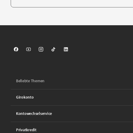
Tippen Sie, um nach Themen zu suchen. Verwenden Sie die Pfei
Sparkasse auf Facebook
Sparkasse auf Youtube
Sparkasse auf Instagram
Sparkasse auf TikTok
Sparkasse auf LinkedIn
Beliebte Themen
Girokonto
Kontowechselservice
Privatkredit