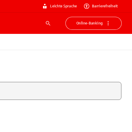
Leichte Sprache
Barrierefreiheit
Online-Banking
Suche