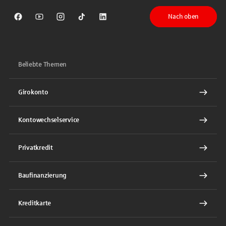
Nach oben
Sparkasse auf Facebook
Sparkasse auf Youtube
Sparkasse auf Instagram
Sparkasse auf TikTok
Sparkasse auf LinkedIn
Beliebte Themen
Girokonto
Kontowechselservice
Privatkredit
Baufinanzierung
Kreditkarte