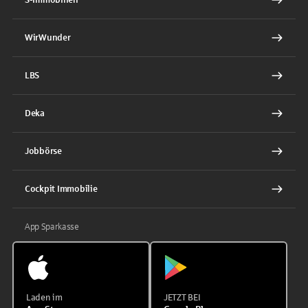
WirWunder
LBS
Deka
Jobbörse
Cockpit Immobilie
App Sparkasse
Laden im
JETZT BEI