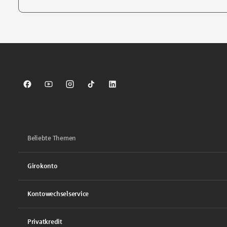
Tippen Sie, um nach Themen zu suchen. Verwenden Sie die Pfei
Sparkasse auf Facebook
Sparkasse auf Youtube
Sparkasse auf Instagram
Sparkasse auf TikTok
Sparkasse auf LinkedIn
Beliebte Themen
Girokonto
Kontowechselservice
Privatkredit