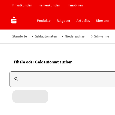
Privatkunden
Firmenkunden
Immobilien
Produkte
Ratgeber
Aktuelles
Über uns
Standorte
Geldautomaten
Niedersachsen
Schwarme
Filiale oder Geldautomat suchen
Suchfeld