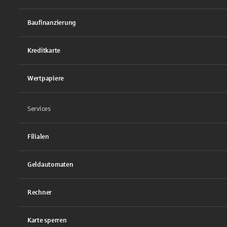
Baufinanzierung
Kreditkarte
Wertpapiere
Services
Filialen
Geldautomaten
Rechner
Karte sperren