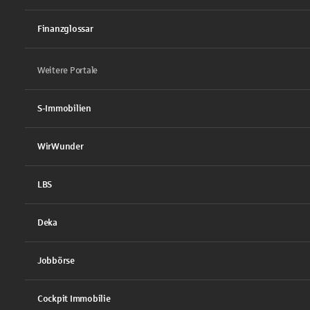
Finanzglossar
Weitere Portale
S-Immobilien
WirWunder
LBS
Deka
Jobbörse
Cockpit Immobilie