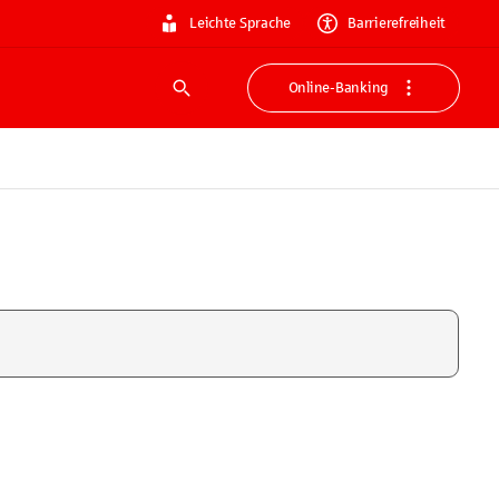
Leichte Sprache
Barrierefreiheit
Online-Banking
Suche