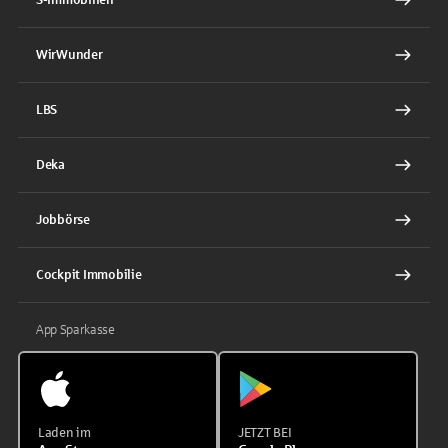
WirWunder
LBS
Deka
Jobbörse
Cockpit Immobilie
App Sparkasse
Laden im
JETZT BEI