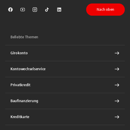
Nach oben
Sparkasse auf Facebook
Sparkasse auf Youtube
Sparkasse auf Instagram
Sparkasse auf TikTok
Sparkasse auf LinkedIn
Beliebte Themen
Girokonto
Kontowechselservice
Privatkredit
Baufinanzierung
Kreditkarte