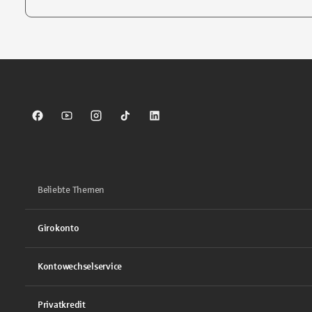
Tippen Sie, um nach Themen zu suchen. Verwenden Sie die Pfei
Sparkasse auf Facebook
Sparkasse auf Youtube
Sparkasse auf Instagram
Sparkasse auf TikTok
Sparkasse auf LinkedIn
Beliebte Themen
Girokonto
Kontowechselservice
Privatkredit