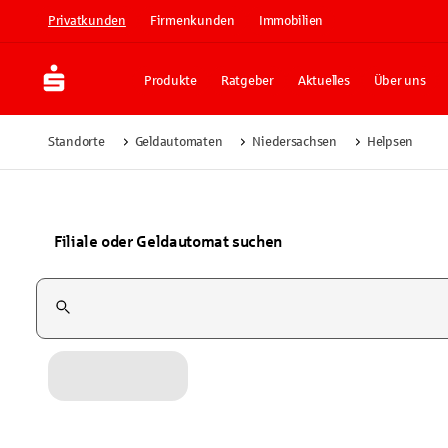
Privatkunden
Firmenkunden
Immobilien
Produkte
Ratgeber
Aktuelles
Über uns
Standorte
Geldautomaten
Niedersachsen
Helpsen
Filiale oder Geldautomat suchen
Suchfeld