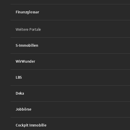
Finanzglossar
Weitere Portale
S-Immobilien
WirWunder
LBS
Deka
Jobbörse
Cockpit Immobilie