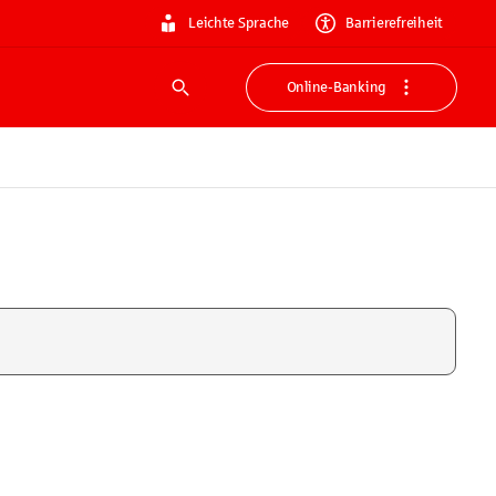
Leichte Sprache
Barrierefreiheit
Online-Banking
Suche