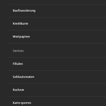
Baufinanzierung
Kreditkarte
Wertpapiere
Services
Filialen
Geldautomaten
Rechner
Karte sperren