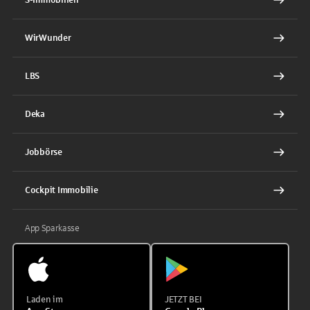
WirWunder
LBS
Deka
Jobbörse
Cockpit Immobilie
App Sparkasse
Laden im
JETZT BEI