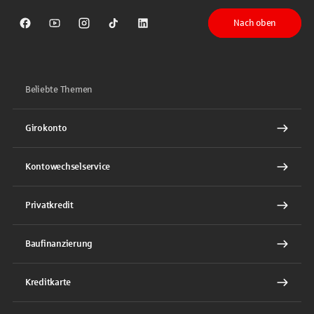
Nach oben
Sparkasse auf Facebook
Sparkasse auf Youtube
Sparkasse auf Instagram
Sparkasse auf TikTok
Sparkasse auf LinkedIn
Beliebte Themen
Girokonto
Kontowechselservice
Privatkredit
Baufinanzierung
Kreditkarte