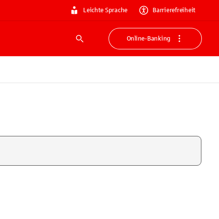
Leichte Sprache
Barrierefreiheit
Online-Banking
Suche