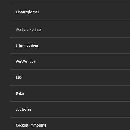
Finanzglossar
Weitere Portale
S-Immobilien
WirWunder
LBS
Deka
Jobbörse
Cockpit Immobilie