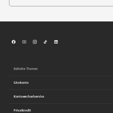
Tippen Sie, um nach Themen zu suchen. Verwenden Sie die Pfei
Sparkasse auf Facebook
Sparkasse auf Youtube
Sparkasse auf Instagram
Sparkasse auf TikTok
Sparkasse auf LinkedIn
Beliebte Themen
Girokonto
Kontowechselservice
Privatkredit