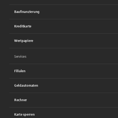
Baufinanzierung
Kreditkarte
Wertpapiere
Services
Filialen
Geldautomaten
Rechner
Karte sperren