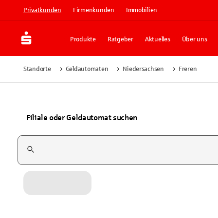
Privatkunden
Firmenkunden
Immobilien
Produkte
Ratgeber
Aktuelles
Über uns
Standorte
Geldautomaten
Niedersachsen
Freren
Filiale oder Geldautomat suchen
Suchfeld