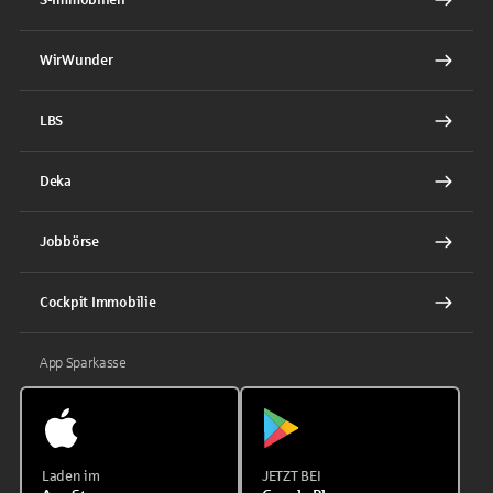
WirWunder
LBS
Deka
Jobbörse
Cockpit Immobilie
App Sparkasse
Laden im
JETZT BEI