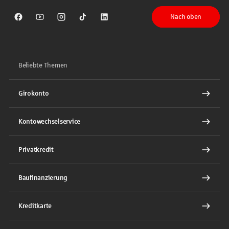
Nach oben
Sparkasse auf Facebook
Sparkasse auf Youtube
Sparkasse auf Instagram
Sparkasse auf TikTok
Sparkasse auf LinkedIn
Beliebte Themen
Girokonto
Kontowechselservice
Privatkredit
Baufinanzierung
Kreditkarte