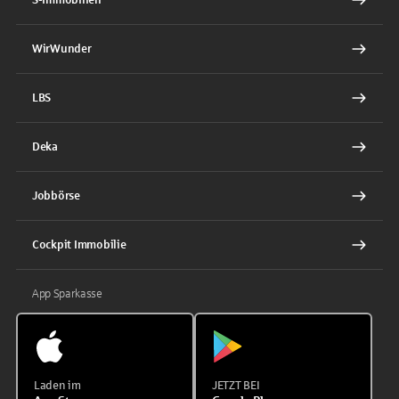
WirWunder
LBS
Deka
Jobbörse
Cockpit Immobilie
App Sparkasse
Laden im
JETZT BEI