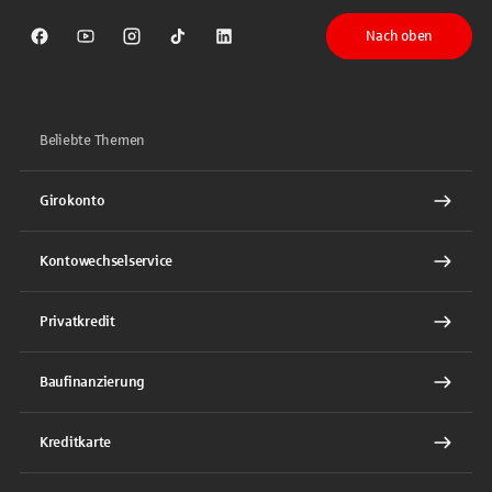
Nach oben
Sparkasse auf Facebook
Sparkasse auf Youtube
Sparkasse auf Instagram
Sparkasse auf TikTok
Sparkasse auf LinkedIn
Beliebte Themen
Girokonto
Kontowechselservice
Privatkredit
Baufinanzierung
Kreditkarte