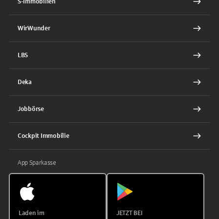
S-Immobilien
WirWunder
LBS
Deka
Jobbörse
Cockpit Immobilie
App Sparkasse
Laden im
JETZT BEI