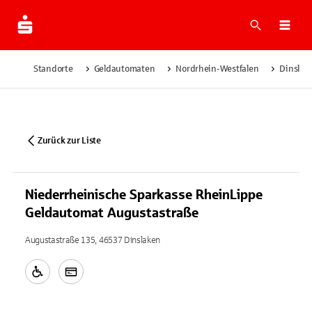
Suche
Navi
Standorte
Geldautomaten
Nordrhein-Westfalen
Dinslak
Zurück zur Liste
Niederrheinische Sparkasse RheinLippe
Geldautomat Augustastraße
Augustastraße 135, 46537 Dinslaken