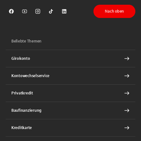
Nach oben
Sparkasse auf Facebook
Sparkasse auf Youtube
Sparkasse auf Instagram
Sparkasse auf TikTok
Sparkasse auf LinkedIn
Beliebte Themen
Girokonto
Kontowechselservice
Privatkredit
Baufinanzierung
Kreditkarte