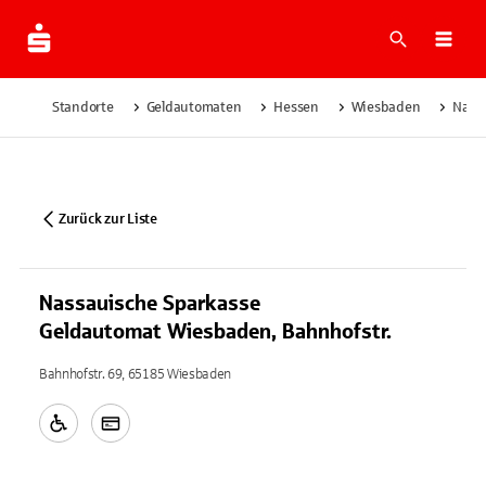
Suche
Navi
Standorte
Geldautomaten
Hessen
Wiesbaden
Nass
Zurück zur Liste
Nassauische Sparkasse
Geldautomat Wiesbaden, Bahnhofstr.
Bahnhofstr. 69, 65185 Wiesbaden