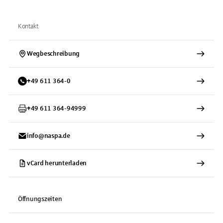
Kontakt
Wegbeschreibung
+
49
611
364-0
+
49
611
364-94999
info@naspa.de
vCard herunterladen
Öffnungszeiten