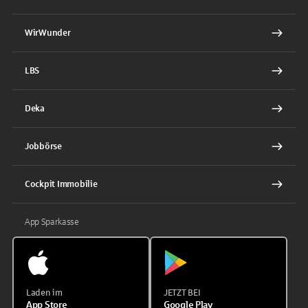
WirWunder
LBS
Deka
Jobbörse
Cockpit Immobilie
App Sparkasse
Laden im
JETZT BEI
App Store
Google Play