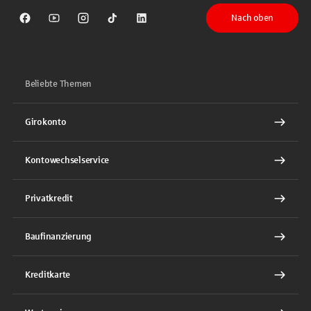
Nach oben
Sparkasse auf Facebook
Sparkasse auf Youtube
Sparkasse auf Instagram
Sparkasse auf TikTok
Sparkasse auf LinkedIn
Beliebte Themen
Girokonto
Kontowechselservice
Privatkredit
Baufinanzierung
Kreditkarte